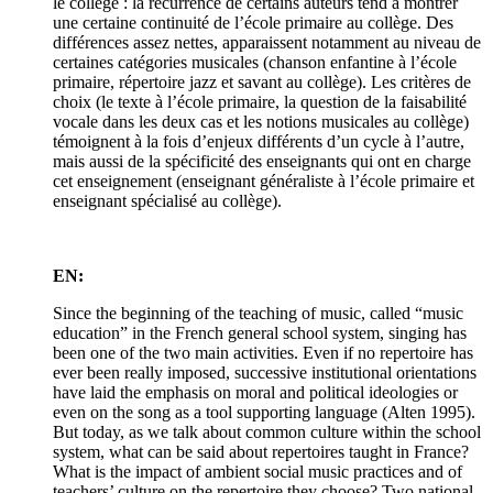
le collège : la récurrence de certains auteurs tend à montrer
une certaine continuité de l’école primaire au collège. Des
différences assez nettes, apparaissent notamment au niveau de
certaines catégories musicales (chanson enfantine à l’école
primaire, répertoire jazz et savant au collège). Les critères de
choix (le texte à l’école primaire, la question de la faisabilité
vocale dans les deux cas et les notions musicales au collège)
témoignent à la fois d’enjeux différents d’un cycle à l’autre,
mais aussi de la spécificité des enseignants qui ont en charge
cet enseignement (enseignant généraliste à l’école primaire et
enseignant spécialisé au collège).
EN:
Since the beginning of the teaching of music, called “music
education” in the French general school system, singing has
been one of the two main activities. Even if no repertoire has
ever been really imposed, successive institutional orientations
have laid the emphasis on moral and political ideologies or
even on the song as a tool supporting language (Alten 1995).
But today, as we talk about common culture within the school
system, what can be said about repertoires taught in France?
What is the impact of ambient social music practices and of
teachers’ culture on the repertoire they choose? Two national