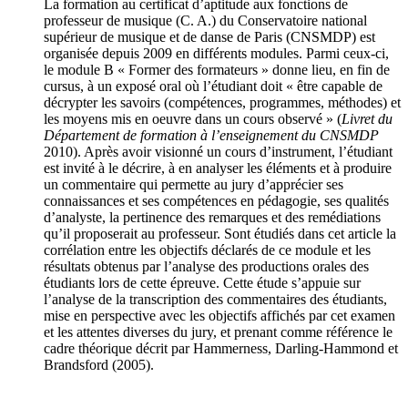
La formation au certificat d’aptitude aux fonctions de
professeur de musique (C. A.) du Conservatoire national
supérieur de musique et de danse de Paris (CNSMDP) est
organisée depuis 2009 en différents modules. Parmi ceux-ci,
le module B « Former des formateurs » donne lieu, en fin de
cursus, à un exposé oral où l’étudiant doit « être capable de
décrypter les savoirs (compétences, programmes, méthodes) et
les moyens mis en oeuvre dans un cours observé » (
Livret du
Département de formation à l’enseignement
du CNSMDP
2010). Après avoir visionné un cours d’instrument, l’étudiant
est invité à le décrire, à en analyser les éléments et à produire
un commentaire qui permette au jury d’apprécier ses
connaissances et ses compétences en pédagogie, ses qualités
d’analyste, la pertinence des remarques et des remédiations
qu’il proposerait au professeur. Sont étudiés dans cet article la
corrélation entre les objectifs déclarés de ce module et les
résultats obtenus par l’analyse des productions orales des
étudiants lors de cette épreuve. Cette étude s’appuie sur
l’analyse de la transcription des commentaires des étudiants,
mise en perspective avec les objectifs affichés par cet examen
et les attentes diverses du jury, et prenant comme référence le
cadre théorique décrit par Hammerness, Darling-Hammond et
Brandsford (2005).