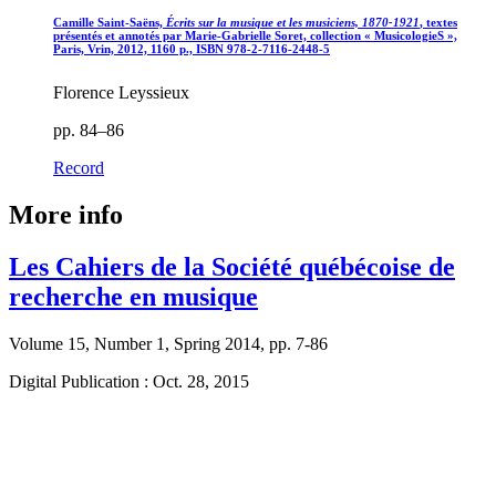
Camille Saint-Saëns,
Écrits sur la musique et les musiciens, 1870-1921
, textes
présentés et annotés par Marie-Gabrielle Soret, collection « MusicologieS »,
Paris, Vrin, 2012, 1160 p., ISBN 978-2-7116-2448-5
Florence Leyssieux
pp. 84–86
Record
More info
Les Cahiers de la Société québécoise de
recherche en musique
Volume 15, Number 1, Spring 2014, pp. 7-86
Digital Publication : Oct. 28, 2015