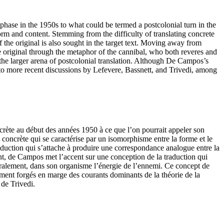
phase in the 1950s to what could be termed a postcolonial turn in the
orm and content. Stemming from the difficulty of translating concrete
the original is also sought in the target text. Moving away from
he original through the metaphor of the cannibal, who both reveres and
n the larger arena of postcolonial translation. Although De Campos’s
to more recent discussions by Lefevere, Bassnett, and Trivedi, among
crète au début des années 1950 à ce que l’on pourrait appeler son
 concrète qui se caractérise par un isomorphisme entre la forme et le
aduction qui s’attache à produire une correspondance analogue entre la
ment, de Campos met l’accent sur une conception de la traduction qui
ittéralement, dans son organisme l’énergie de l’ennemi. Ce concept de
ment forgés en marge des courants dominants de la théorie de la
 de Trivedi.