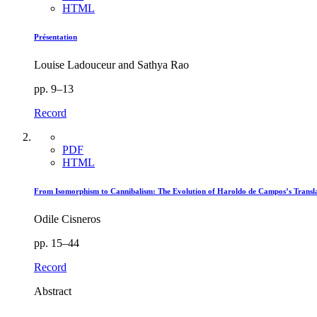
HTML
Présentation
Louise Ladouceur and Sathya Rao
pp. 9–13
Record
PDF
HTML
From Isomorphism to Cannibalism: The Evolution of Haroldo de Campos’s Transl
Odile Cisneros
pp. 15–44
Record
Abstract