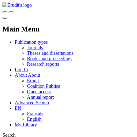
Main Menu
Publication types
Journals
Theses and dissertations
Books and proceedings
Research reports
Log In
About
About
Érudit
Coalition Publica
Open access
Annual report
Advanced Search
EN
Français
English
My Library
Search