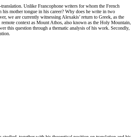
lf-translation. Unlike Francophone writers for whom the French
n his mother tongue in his career? Why does he write in two
ver, we are currently witnessing Alexakis’ return to Greek, as the
h a remote context as Mount Athos, also known as the Holy Mountain,
nswer this question through a thematic analysis of his work. Secondly,
ation.
s studied, together with his theoretical position on translation and his