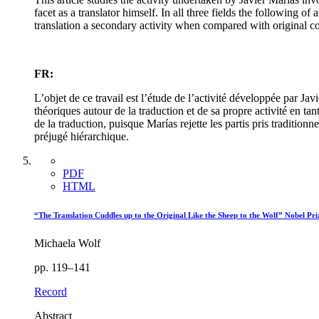
facet as a translator himself. In all three fields the following of
translation a secondary activity when compared with original com
FR:
L’objet de ce travail est l’étude de l’activité développée par J
théoriques autour de la traduction et de sa propre activité en t
de la traduction, puisque Marías rejette les partis pris traditionn
préjugé hiérarchique.
PDF
HTML
“The Translation Cuddles up to the Original Like the Sheep to the Wolf” Nobel Pri
Michaela Wolf
pp. 119–141
Record
Abstract