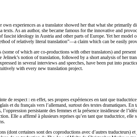
: her own experiences as a translator showed her that what she primarily
 texts. As an author, she became famous for the innovative and provoca
fascist ideology in Austria and other parts of Europe. Yet her model of
method of relatively literal translation”—a claim which can be easily prov
ons (some of which are co-productions with other translators) and prese
lyze Jelinek’s notion of translation, followed by a short analysis of her t
expressed in several interviews and speeches, have been put into practice
intuitively with every new translation project.
inte de respect : en effet, ses propres expériences en tant que traductric
glais et du français vers l’allemand, surtout des textes dramatiques. En 
s, l’oppression persistante des femmes et la présence insidieuse de l’idé
ion. Elle a affirmé à plusieurs reprises qu’en tant que traductrice, elle
ns.
ns (dont certaines sont des coproductions avec d’autres traducteurs) et j