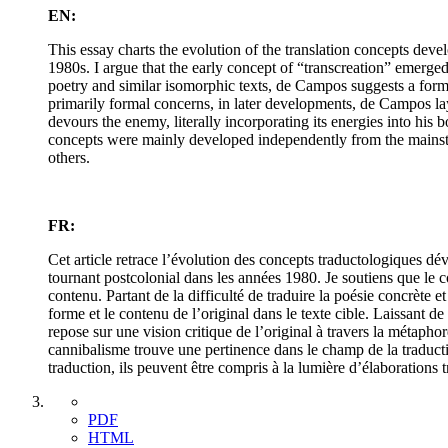
EN:
This essay charts the evolution of the translation concepts dev
1980s. I argue that the early concept of “transcreation” emerged
poetry and similar isomorphic texts, de Campos suggests a form
primarily formal concerns, in later developments, de Campos lay
devours the enemy, literally incorporating its energies into his
concepts were mainly developed independently from the mainstre
others.
FR:
Cet article retrace l’évolution des concepts traductologiques d
tournant postcolonial dans les années 1980. Je soutiens que le c
contenu. Partant de la difficulté de traduire la poésie concrèt
forme et le contenu de l’original dans le texte cible. Laissant 
repose sur une vision critique de l’original à travers la métapho
cannibalisme trouve une pertinence dans le champ de la traduct
traduction, ils peuvent être compris à la lumière d’élaborations
PDF
HTML