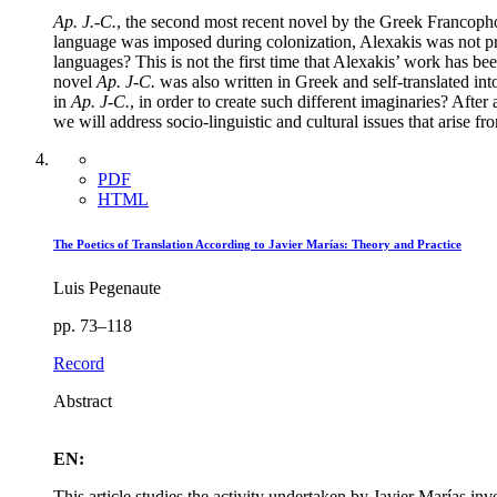
Ap. J.-C.
, the second most recent novel by the Greek Francopho
language was imposed during colonization, Alexakis was not pre
languages? This is not the first time that Alexakis’ work has be
novel
Ap. J-C.
was also written in Greek and self-translated i
in
Ap. J-C.
, in order to create such different imaginaries? Afte
we will address socio-linguistic and cultural issues that arise f
PDF
HTML
The Poetics of Translation According to Javier Marías: Theory and Practice
Luis Pegenaute
pp. 73–118
Record
Abstract
EN:
This article studies the activity undertaken by Javier Marías invo