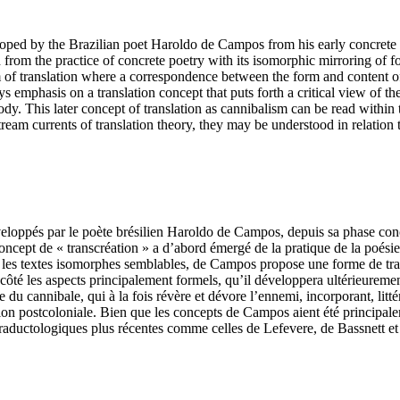
eloped by the Brazilian poet Haroldo de Campos from his early concrete 
 from the practice of concrete poetry with its isomorphic mirroring of f
 of translation where a correspondence between the form and content of 
s emphasis on a translation concept that puts forth a critical view of t
 body. This later concept of translation as cannibalism can be read withi
am currents of translation theory, they may be understood in relation 
éveloppés par le poète brésilien Haroldo de Campos, depuis sa phase con
oncept de « transcréation » a d’abord émergé de la pratique de la poésie
e et les textes isomorphes semblables, de Campos propose une forme de tr
de côté les aspects principalement formels, qu’il développera ultérieure
re du cannibale, qui à la fois révère et dévore l’ennemi, incorporant, l
ion postcoloniale. Bien que les concepts de Campos aient été principale
 traductologiques plus récentes comme celles de Lefevere, de Bassnett et