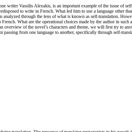
ne writer Vassilis Alexakis, is an important example of the issue of se
disposed to write in French. What led him to use a language other tha
en analyzed through the lens of what is known as self-translation. Howe
nto French. What are the operational choices made by the author in suc
r an overview of the novel’s characters and theme, we will first try to a
rom passing from one language to another, specifically through self-transl
lving translation. The presence of translator protagonists in his novels i