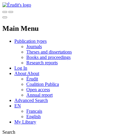
Main Menu
Publication types
Journals
Theses and dissertations
Books and proceedings
Research reports
Log In
About
About
Érudit
Coalition Publica
Open access
Annual report
Advanced Search
EN
Français
English
My Library
Search