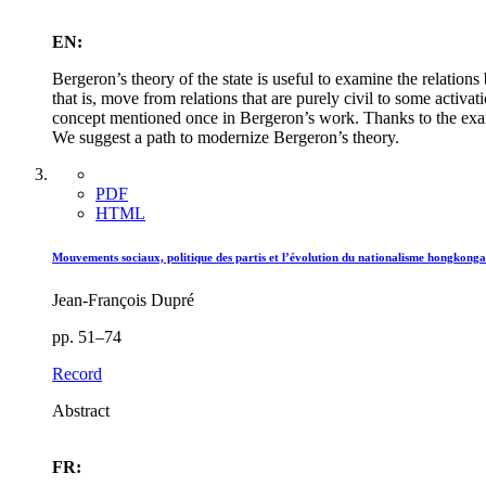
EN:
Bergeron’s theory of the state is useful to examine the relations 
that is, move from relations that are purely civil to some activati
concept mentioned once in Bergeron’s work. Thanks to the examin
We suggest a path to modernize Bergeron’s theory.
PDF
HTML
Mouvements sociaux, politique des partis et l’évolution du nationalisme hongkonga
Jean-François Dupré
pp. 51–74
Record
Abstract
FR: