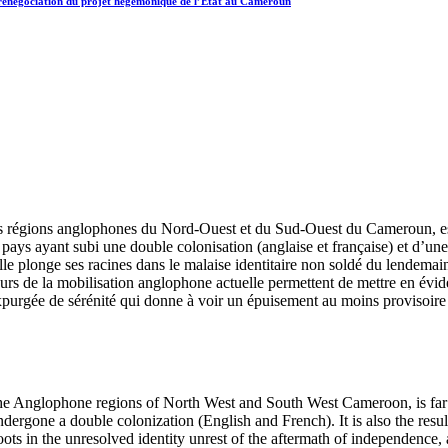
t renégociation du projet hégémonique de l’État au Cameroun
es régions anglophones du Nord-Ouest et du Sud-Ouest du Cameroun, est 
pays ayant subi une double colonisation (anglaise et française) et d’une
 plonge ses racines dans le malaise identitaire non soldé du lendemain
urs de la mobilisation anglophone actuelle permettent de mettre en évid
xpurgée de sérénité qui donne à voir un épuisement au moins provisoire 
the Anglophone regions of North West and South West Cameroon, is far fr
rgone a double colonization (English and French). It is also the result
ots in the unresolved identity unrest of the aftermath of independence, 