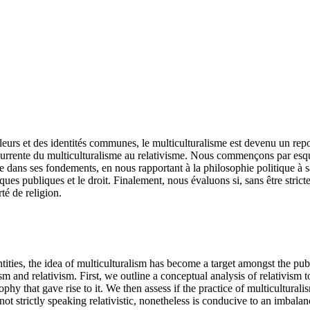
eurs et des identités communes, le multiculturalisme est devenu un rep
 récurrente du multiculturalisme au relativisme. Nous commençons par esq
iste dans ses fondements, en nous rapportant à la philosophie politique à 
tiques publiques et le droit. Finalement, nous évaluons si, sans être str
rté de religion.
ties, the idea of multiculturalism has become a target amongst the publi
 and relativism. First, we outline a conceptual analysis of relativism to 
sophy that gave rise to it. We then assess if the practice of multiculturalis
not strictly speaking relativistic, nonetheless is conducive to an imba