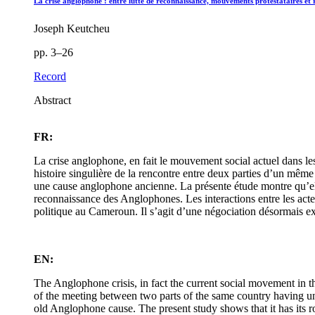
La crise anglophone : entre lutte de reconnaissance, mouvements protestataires e
Joseph Keutcheu
pp. 3–26
Record
Abstract
FR:
La crise anglophone, en fait le mouvement social actuel dans l
histoire singulière de la rencontre entre deux parties d’un même 
une cause anglophone ancienne. La présente étude montre qu’elle
reconnaissance des Anglophones. Les interactions entre les acte
politique au Cameroun. Il s’agit d’une négociation désormais e
EN:
The Anglophone crisis, in fact the current social movement in 
of the meeting between two parts of the same country having unde
old Anglophone cause. The present study shows that it has its ro