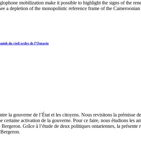
ophone mobilization make it possible to highlight the signs of the reneg
see a depletion of the monopolistic reference frame of the Cameroonian 
amish du vieil ordre de l’Ontario
entre la gouverne de l’État et les citoyens. Nous revisitons la prémisse 
 une certaine activation de la gouverne. Pour ce faire, nous étudions les 
e Bergeron. Grâce à l’étude de deux politiques ontariennes, la présente 
e Bergeron.