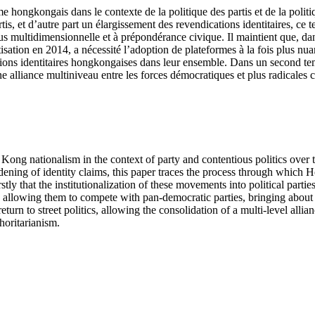
 hongkongais dans le contexte de la politique des partis et de la politiq
tis, et d’autre part un élargissement des revendications identitaires, ce 
us multidimensionnelle et à prépondérance civique. Il maintient que, da
isation en 2014, a nécessité l’adoption de plateformes à la fois plus nu
ions identitaires hongkongaises dans leur ensemble. Dans un second temp
une alliance multiniveau entre les forces démocratiques et plus radicales
ong nationalism in the context of party and contentious politics over th
adening of identity claims, this paper traces the process through whic
tly that the institutionalization of these movements into political partie
 allowing them to compete with pan-democratic parties, bringing about
eturn to street politics, allowing the consolidation of a multi-level all
oritarianism.