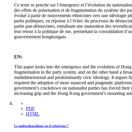
Ce texte se penche sur l’émergence et l’évolution du nationalisme
des effets de polarisation et de fragmentation du système des par
évolué à partir de mouvements ethnicistes vers une idéologie pl
partis politiques, en réponse à l’échec du processus de démocrat
partis pan-démocrates, entraînant une maturation des revendicat
leur retour à la politique de rue, permettant la consolidation d’
gouvernement hongkongais.
EN:
This paper looks into the emergence and the evolution of Hong K
fragmentation in the party system, and on the other hand a bro
multidimensional and predominantly civic ideology. It argues firs
required the adoption of more nuanced and pragmatic platforms
government’s crackdown on nationalist parties has forced their r
increasing grip and the Hong Kong government’s mounting auth
PDF
HTML
Le multiculturalisme est-il relativiste ?