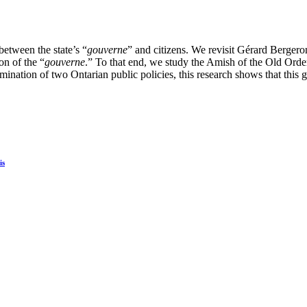
between the state’s “
gouverne
” and citizens. We revisit Gérard Bergero
on of the “
gouverne
.” To that end, we study the Amish of the Old Orde
ation of two Ontarian public policies, this research shows that this gr
is