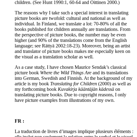
children. (See Hunt 1990:1, 60-64 and Oittinen 2000.)
The reasons why I take such a special interest in translating
picture books are twofold: cultural and national as well as
individual. In Finland, we translate a lot: 70-80% of all the
books published for children annually are translations. From
the perspective of picture books, the number may be even
higher (and 90% of the translations come from the English
language; see Rättyä 2002:18-23). Moreover, being an artist
and translator of picture books makes me especially keen on
the visual as a translation scholar as well.
As a case study, I have chosen Maurice Sendak’s classical
picture book
Where the Wild Things Are
and its translations
into German, Swedish and Finnish. At the background of my
article is my book
Translating for Children
(2000) as well as
my forthcoming book
Kuvakirja kääntäjän kädessä
on
translating picture books. Due to copyright reasons, I only
have picture examples from illustrations of my own.
FR :
La traduction de livres d’images implique plusieurs éléments :
elle inclut non seulement la relation entre le verbal et le visuel