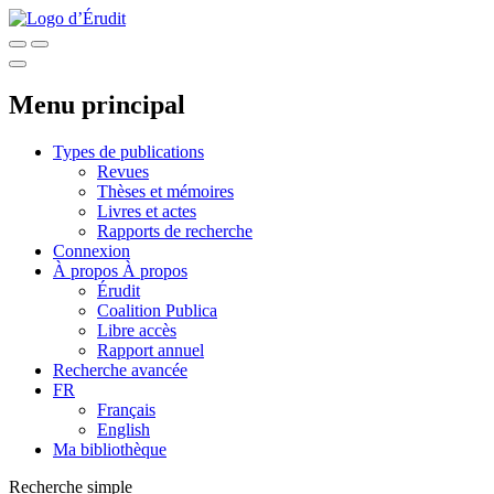
Menu principal
Types de publications
Revues
Thèses et mémoires
Livres et actes
Rapports de recherche
Connexion
À propos
À propos
Érudit
Coalition Publica
Libre accès
Rapport annuel
Recherche avancée
FR
Français
English
Ma bibliothèque
Recherche simple