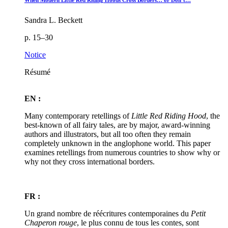
When Modern Little Red Riding Hoods Cross Borders… or Don’t…
Sandra L. Beckett
p. 15–30
Notice
Résumé
EN :
Many contemporary retellings of
Little Red Riding Hood
, the
best-known of all fairy tales, are by major, award-winning
authors and illustrators, but all too often they remain
completely unknown in the anglophone world. This paper
examines retellings from numerous countries to show why or
why not they cross international borders.
FR :
Un grand nombre de réécritures contemporaines du
Petit
Chaperon rouge
, le plus connu de tous les contes, sont