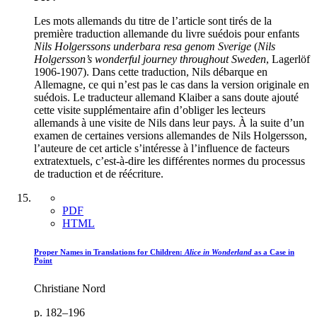
Les mots allemands du titre de l’article sont tirés de la
première traduction allemande du livre suédois pour enfants
Nils Holgerssons underbara resa genom Sverige
(
Nils
Holgersson’s wonderful journey throughout Sweden
, Lagerlöf
1906-1907). Dans cette traduction, Nils débarque en
Allemagne, ce qui n’est pas le cas dans la version originale en
suédois. Le traducteur allemand Klaiber a sans doute ajouté
cette visite supplémentaire afin d’obliger les lecteurs
allemands à une visite de Nils dans leur pays. À la suite d’un
examen de certaines versions allemandes de Nils Holgersson,
l’auteure de cet article s’intéresse à l’influence de facteurs
extratextuels, c’est-à-dire les différentes normes du processus
de traduction et de réécriture.
PDF
HTML
Proper Names in Translations for Children:
Alice in Wonderland
as a Case in
Point
Christiane Nord
p. 182–196