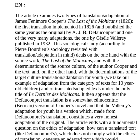
EN :
The article examines two types of translation/adaptation of
James Fenimore Cooper’s
The Last of the Mohicans
(1826):
the first translation implemented in 1826 (and published the
same year as the original) by A. J. B. Defauconpret and one
of the very many adaptations, the one by Gisèle Vallerey
published in 1932. This sociological study (according to
Pierre Bourdieu’s sociology revisited with
translation/adaptation in mind) deals on the one hand with the
source work,
The Last of the Mohicans
, and with the
determinations of the source culture, of the author Cooper and
the text, and, on the other hand, with the determinations of the
target culture translation/adaptation for youth (we take our
example of adaptation from the category of texts for 10 year-
old children) and of translated/adapted texts under the only
title of
Le Dernier des Mohicans
. It then appears that the
Defauconpret translation is a somewhat ethnocentric
(Berman) version of Cooper’s novel and that the Vallerey’s
adaptation for youth is a version which, made from
Defauconpret’s translation, constitutes a very honest
adaptation of the original. The article ends with a fundamental
question on the ethics of adaptation: how can a translated text
(like Defauconpret’s), which does not comply with the ethics
of translation, generate an adapted text which would