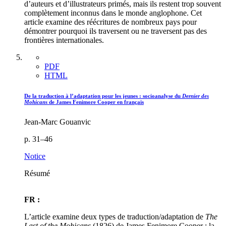
d’auteurs et d’illustrateurs primés, mais ils restent trop souvent
complètement inconnus dans le monde anglophone. Cet
article examine des réécritures de nombreux pays pour
démontrer pourquoi ils traversent ou ne traversent pas des
frontières internationales.
PDF
HTML
De la traduction à l’adaptation pour les jeunes : socioanalyse du
Dernier des
Mohicans
de James Fenimore Cooper en français
Jean-Marc Gouanvic
p. 31–46
Notice
Résumé
FR :
L’article examine deux types de traduction/adaptation de
The
Last of the Mohicans
(1826) de James Fenimore Cooper : la