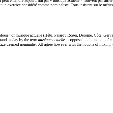
n peut entendre aujourd’hui par « musique actuelle », souvent par diffé
nt un exercice considéré comme nominaliste. Tous insistent sur le métissa
 "doers" of musique actuelle (Hétu, Palardy Roger, Derome, Côté, Gerva
stands today by the term
musique actuelle
as opposed to the notion of c
rcize deemed nominalist. All agree however with the notions of mixing, 