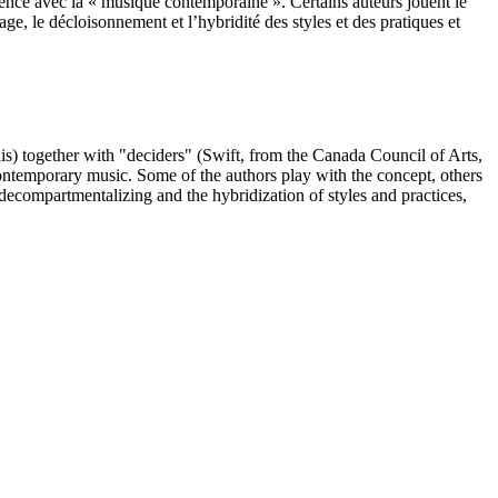
rence avec la « musique contemporaine ». Certains auteurs jouent le
ge, le décloisonnement et l’hybridité des styles et des pratiques et
is) together with "deciders" (Swift, from the Canada Council of Arts,
ontemporary music. Some of the authors play with the concept, others
decompartmentalizing and the hybridization of styles and practices,