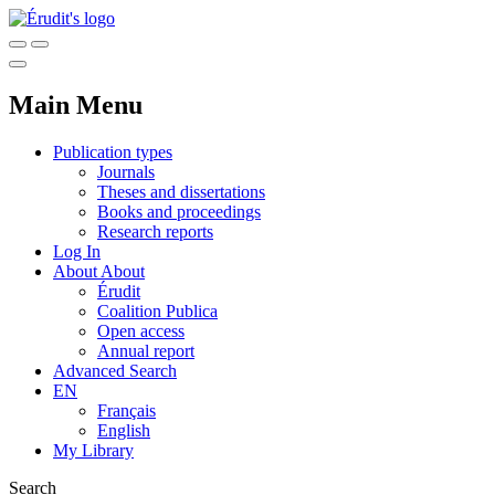
Main Menu
Publication types
Journals
Theses and dissertations
Books and proceedings
Research reports
Log In
About
About
Érudit
Coalition Publica
Open access
Annual report
Advanced Search
EN
Français
English
My Library
Search