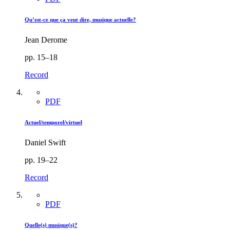
Qu’est-ce que ça veut dire, musique actuelle?
Jean Derome
pp. 15–18
Record
PDF
Actuel/temporel/virtuel
Daniel Swift
pp. 19–22
Record
PDF
Quelle(s) musique(s)?