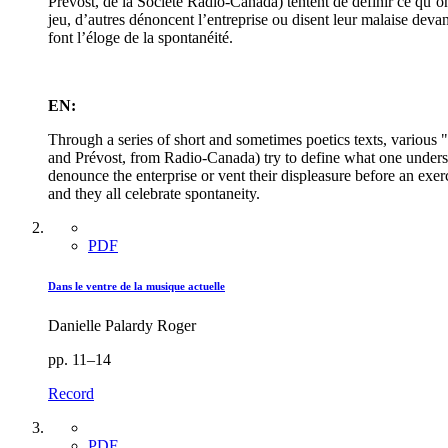
Prévost, de la Société Radio-Canada) tentent de définir ce qu’o
jeu, d’autres dénoncent l’entreprise ou disent leur malaise deva
font l’éloge de la spontanéité.
EN:
Through a series of short and sometimes poetics texts, various
and Prévost, from Radio-Canada) try to define what one under
denounce the enterprise or vent their displeasure before an exe
and they all celebrate spontaneity.
PDF
Dans le ventre de la musique actuelle
Danielle Palardy Roger
pp. 11–14
Record
PDF