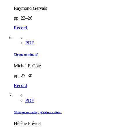
Raymond Gervais
pp. 23–26
Record
PDF
Cirque nominatif
Michel F. Côté
pp. 27–30
Record
PDF
Musique actuelle, qu’est-ce à dire?
Hélène Prévost