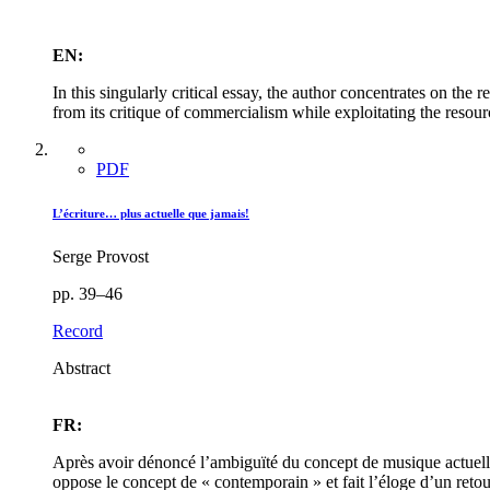
EN:
In this singularly critical essay, the author concentrates on the 
from its critique of commercialism while exploitating the resour
PDF
L’écriture… plus actuelle que jamais!
Serge Provost
pp. 39–46
Record
Abstract
FR:
Après avoir dénoncé l’ambiguïté du concept de musique actuelle,
oppose le concept de « contemporain » et fait l’éloge d’un retour