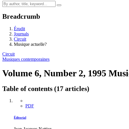
Breadcrumb
Érudit
Journals
Circuit
Musique actuelle?
Circuit
Musiques contemporaines
Volume 6, Number 2, 1995
Musi
Table of contents (17 articles)
PDF
Éditorial
Jean-Jacques Nattiez