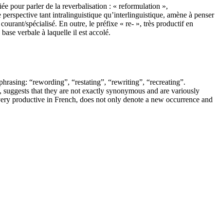
ée pour parler de la reverbalisation : « reformulation »,
e perspective tant intralinguistique qu’interlinguistique, amène à penser
courant/spécialisé. En outre, le préfixe « re- », très productif en
ase verbale à laquelle il est accolé.
ephrasing: “rewording”, “restating”, “rewriting”, “recreating”.
w, suggests that they are not exactly synonymous and are variously
s very productive in French, does not only denote a new occurrence and