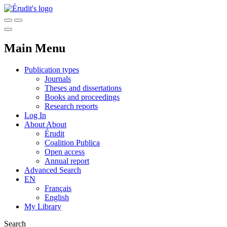
Main Menu
Publication types
Journals
Theses and dissertations
Books and proceedings
Research reports
Log In
About
About
Érudit
Coalition Publica
Open access
Annual report
Advanced Search
EN
Français
English
My Library
Search