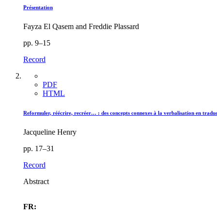
Présentation
Fayza El Qasem and Freddie Plassard
pp. 9–15
Record
PDF
HTML
Reformuler, réécrire, recréer… : des concepts connexes à la verbalisation en tradu
Jacqueline Henry
pp. 17–31
Record
Abstract
FR: