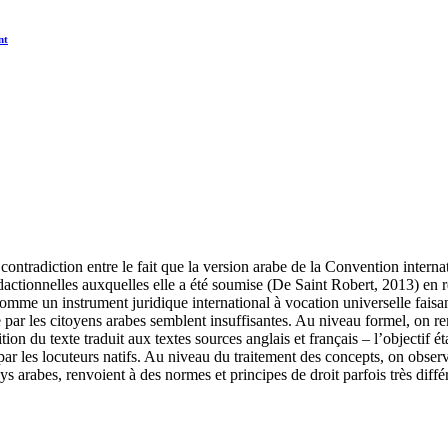
nt
contradiction entre le fait que la version arabe de la Convention internat
actionnelles auxquelles elle a été soumise (De Saint Robert, 2013) en re
omme un instrument juridique international à vocation universelle faisa
e par les citoyens arabes semblent insuffisantes. Au niveau formel, on r
n du texte traduit aux textes sources anglais et français – l’objectif ét
par les locuteurs natifs. Au niveau du traitement des concepts, on observ
s arabes, renvoient à des normes et principes de droit parfois très diffé