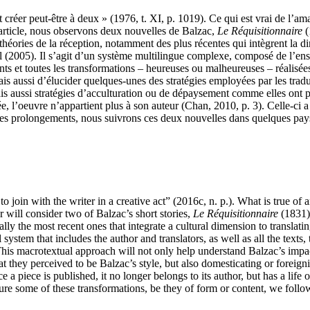
est créer peut-être à deux » (1976, t. XI, p. 1019). Ce qui est vrai de l’am
t article, nous observons deux nouvelles de Balzac,
Le Réquisitionnaire
(
 théories de la réception, notamment des plus récentes qui intègrent la d
l (2005). Il s’agit d’un système multilingue complexe, composé de l’ense
ents et toutes les transformations – heureuses ou malheureuses – réalisée
 aussi d’élucider quelques-unes des stratégies employées par les traduct
mais aussi stratégies d’acculturation ou de dépaysement comme elles ont
liée, l’oeuvre n’appartient plus à son auteur (Chan, 2010, p. 3). Celle-c
r ces prolongements, nous suivrons ces deux nouvelles dans quelques pay
 to join with the writer in a creative act” (2016c, n. p.). What is true of
r will consider two of Balzac’s short stories,
Le Réquisitionnaire
(1831
lly the most recent ones that integrate a cultural dimension to translat
stem that includes the author and translators, as well as all the texts, t
is macrotextual approach will not only help understand Balzac’s impact 
what they perceived to be Balzac’s style, but also domesticating or forei
a piece is published, it no longer belongs to its author, but has a life o
re some of these transformations, be they of form or content, we follow 