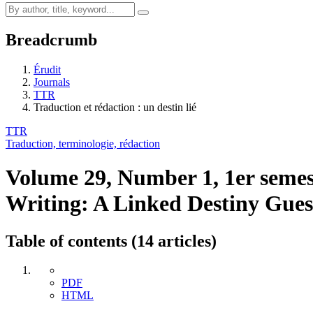
Breadcrumb
Érudit
Journals
TTR
Traduction et rédaction : un destin lié
TTR
Traduction, terminologie, rédaction
Volume 29, Number 1, 1er seme
Writing: A Linked Destiny
Gues
Table of contents (14 articles)
PDF
HTML