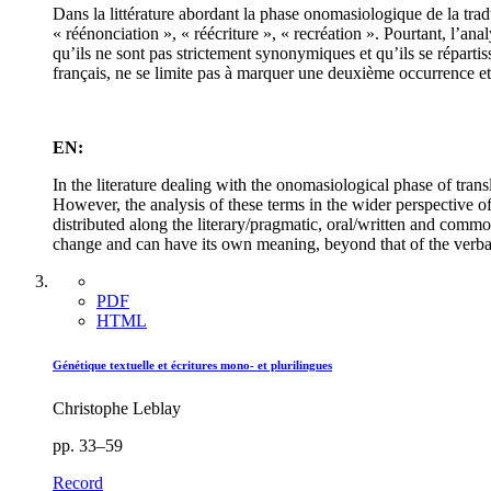
Dans la littérature abordant la phase onomasiologique de la tradu
« réénonciation », « réécriture », « recréation ». Pourtant, l’an
qu’ils ne sont pas strictement synonymiques et qu’ils se répartiss
français, ne se limite pas à marquer une deuxième occurrence et 
EN:
In the literature dealing with the onomasiological phase of transl
However, the analysis of these terms in the wider perspective of
distributed along the literary/pragmatic, oral/written and comm
change and can have its own meaning, beyond that of the verbal 
PDF
HTML
Génétique textuelle et écritures mono- et plurilingues
Christophe Leblay
pp. 33–59
Record