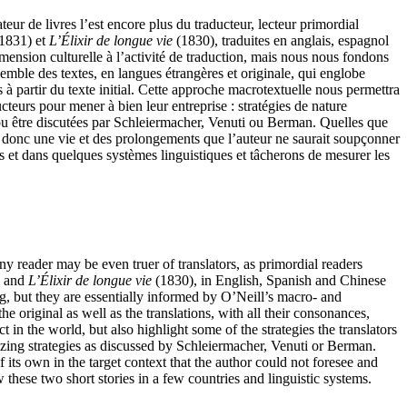
ateur de livres l’est encore plus du traducteur, lecteur primordial
1831) et
L’Élixir de longue vie
(1830), traduites en anglais, espagnol
imension culturelle à l’activité de traduction, mais nous nous fondons
mble des textes, en langues étrangères et originale, qui englobe
s à partir du texte initial. Cette approche macrotextuelle nous permettra
eurs pour mener à bien leur entreprise : stratégies de nature
 pu être discutées par Schleiermacher, Venuti ou Berman. Quelles que
i a donc une vie et des prolongements que l’auteur ne saurait soupçonner
s et dans quelques systèmes linguistiques et tâcherons de mesurer les
 any reader may be even truer of translators, as primordial readers
) and
L’Élixir de longue vie
(1830), in English, Spanish and Chinese
ing, but they are essentially informed by O’Neill’s macro- and
he original as well as the translations, with all their consonances,
in the world, but also highlight some of the strategies the translators
gnizing strategies as discussed by Schleiermacher, Venuti or Berman.
f its own in the target context that the author could not foresee and
these two short stories in a few countries and linguistic systems.