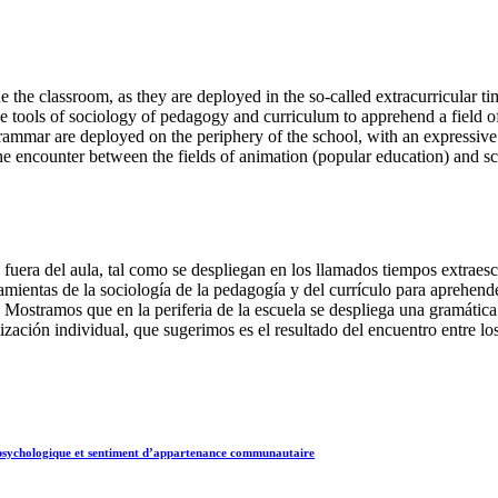
de the classroom, as they are deployed in the so-called extracurricular t
he tools of sociology of pedagogy and curriculum to apprehend a field of
rammar are deployed on the periphery of the school, with an expressive 
he encounter between the fields of animation (popular education) and s
 fuera del aula, tal como se despliegan en los llamados tiempos extraes
ramientas de la sociología de la pedagogía y del currículo para aprehe
Mostramos que en la periferia de la escuela se despliega una gramática
lización individual, que sugerimos es el resultado del encuentro entre 
 psychologique et sentiment d’appartenance communautaire