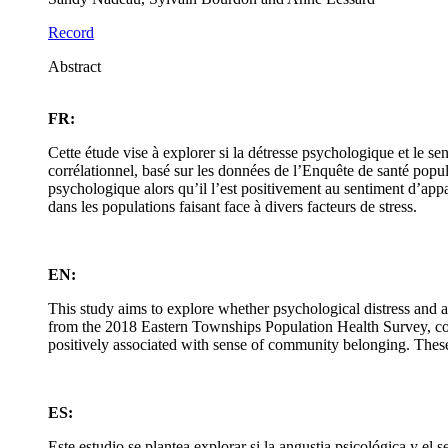
Record
Abstract
FR:
Cette étude vise à explorer si la détresse psychologique et le
corrélationnel, basé sur les données de l’Enquête de santé popul
psychologique alors qu’il l’est positivement au sentiment d’ap
dans les populations faisant face à divers facteurs de stress.
EN:
This study aims to explore whether psychological distress and
from the 2018 Eastern Townships Population Health Survey, corre
positively associated with sense of community belonging. These 
ES:
Este estudio se plantea explorar si la angustia psicológica y e