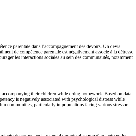
mpétence parentale dans l’accompagnement des devoirs. Un devis
entiment de compétence parentale est négativement associé à la détresse
courager les interactions sociales au sein des communautés, notamment
 in accompanying their children while doing homework. Based on data
petency is negatively associated with psychological distress while
in communities, particularly in populations facing various stressors.
entimiento de competencia parental durante el acompañamiento en los