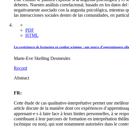
deberes. Nuestro análisis correlacional, basado en los datos del
negativamente asociado con la angustia psicológica, mientras q
las interacciones sociales dentro de las comunidades, en particul
PDF
HTML
Les expériences de formation en combat scénique : une source d’apprentissages all
Marie-Eve Skelling Desmeules
Record
Abstract
FR:
Cette étude de cas qualitative-interprétative permet une meille
article discute de la manière dont ces expériences d’apprentiss
apprenant⋅e⋅s à faire face à leurs limites personnelles, à se resp
contribuant à leur parcours de formation en interprétation théâtr
(scénique ou non), qui sont notamment autorisées dans le contex