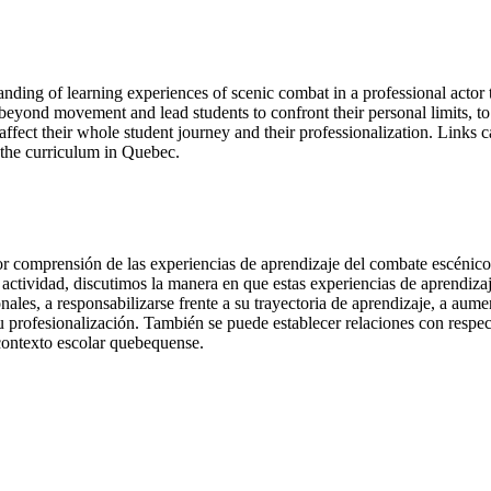
standing of learning experiences of scenic combat in a professional actor
beyond movement and lead students to confront their personal limits, to t
affect their whole student journey and their professionalization. Links 
y the curriculum in Quebec.
jor comprensión de las experiencias de aprendizaje del combate escénico 
 la actividad, discutimos la manera en que estas experiencias de aprendi
nales, a responsabilizarse frente a su trayectoria de aprendizaje, a aume
a su profesionalización. También se puede establecer relaciones con resp
 contexto escolar quebequense.