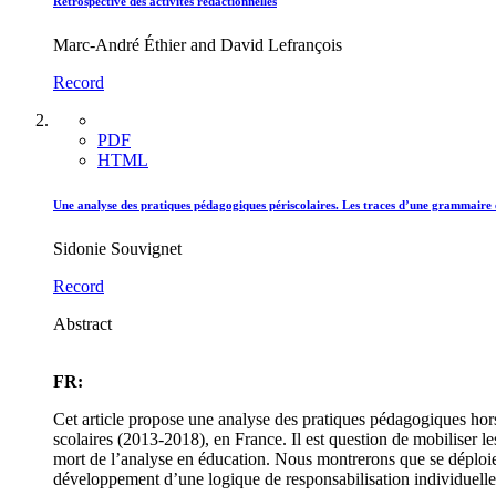
Rétrospective des activités rédactionnelles
Marc-André Éthier and David Lefrançois
Record
PDF
HTML
Une analyse des pratiques pédagogiques périscolaires. Les traces d’une grammaire 
Sidonie Souvignet
Record
Abstract
FR:
Cet article propose une analyse des pratiques pédagogiques hors 
scolaires (2013-2018), en France. Il est question de mobiliser l
mort de l’analyse en éducation. Nous montrerons que se déploie 
développement d’une logique de responsabilisation individuelle, 