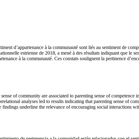
 sentiment d’appartenance à la communauté sont liés au sentiment de co
ationnelle estrienne de 2018, a mené à des résultats indiquant que le s
partenance à la communauté. Ces constats soulignent la pertinence d’en
 a sense of community are associated to parenting sense of competence
lational analyses led to results indicating that parenting sense of com
findings underline the relevance of encouraging social interactions with
l sentimiento de pertenencia a la comunidad están relacionados con el s