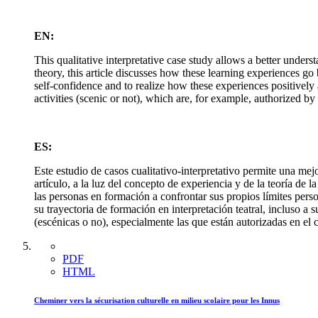
EN:
This qualitative interpretative case study allows a better under
theory, this article discusses how these learning experiences go 
self-confidence and to realize how these experiences positively 
activities (scenic or not), which are, for example, authorized b
ES:
Este estudio de casos cualitativo-interpretativo permite una me
artículo, a la luz del concepto de experiencia y de la teoría de
las personas en formación a confrontar sus propios límites perso
su trayectoria de formación en interpretación teatral, incluso 
(escénicas o no), especialmente las que están autorizadas en el
PDF
HTML
Cheminer vers la sécurisation culturelle en milieu scolaire pour les Innus