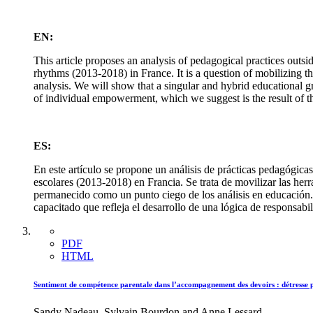
EN:
This article proposes an analysis of pedagogical practices outsi
rhythms (2013-2018) in France. It is a question of mobilizing t
analysis. We will show that a singular and hybrid educational g
of individual empowerment, which we suggest is the result of t
ES:
En este artículo se propone un análisis de prácticas pedagógicas
escolares (2013-2018) en Francia. Se trata de movilizar las her
permanecido como un punto ciego de los análisis en educación. 
capacitado que refleja el desarrollo de una lógica de responsabi
PDF
HTML
Sentiment de compétence parentale dans l’accompagnement des devoirs : détresse
Sandy Nadeau, Sylvain Bourdon and Anne Lessard