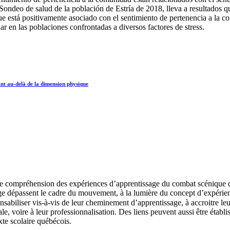
 Sondeo de salud de la población de Estría de 2018, lleva a resultados 
ue está positivamente asociado con el sentimiento de pertenencia a la 
ar en las poblaciones confrontadas a diversos factores de stress.
ant au-delà de la dimension physique
ure compréhension des expériences d’apprentissage du combat scénique da
age dépassent le cadre du mouvement, à la lumière du concept d’expérienc
onsabiliser vis-à-vis de leur cheminement d’apprentissage, à accroitre leu
ale, voire à leur professionnalisation. Des liens peuvent aussi être étab
te scolaire québécois.