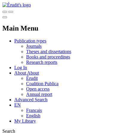
Main Menu
Publication types
Journals
Theses and dissertations
Books and proceedings
Research reports
Log In
About
About
Érudit
Coalition Publica
Open access
Annual report
Advanced Search
EN
Français
English
My Library
Search