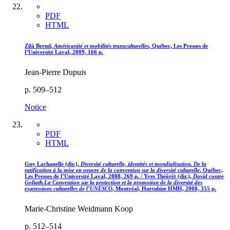
PDF
HTML
Zilà
Bernd
,
Américanité et mobilités transculturelles
, Québec, Les Presses de
l’Université Laval, 2009, 166 p.
Jean-Pierre Dupuis
p. 509–512
Notice
PDF
HTML
Guy L
achapelle
(dir.),
Diversité culturelle, identités et mondialisation. De la
ratification à la mise en oeuvre de la convention sur la diversité culturelle
, Québec,
Les Presses de l’Université Laval, 2008, 269 p. / Yves T
héôrêt
(dir.),
David contre
Goliath.
La Convention sur la protection et la promotion de la diversité des
expressions culturelles de l’UNESCO
, Montréal, Hurtubise HMH, 2008, 355 p.
Marie-Christine Weidmann Koop
p. 512–514