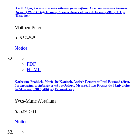
David
Niget
,
La naissance du tribunal pour enfants. Une comparaison France-
Québec (1912-1945)
, Rennes, Presses Universitaires de Rennes, 2009, 418 p.
(Histoire.)
Mathieu Peter
p. 527–529
Notice
PDF
HTML
Katherine
Frohlich
, Maria
De
K
oninck
, Andrée D
emers
et Paul B
ernard
(dirs),
Les inégalités sociales de santé au Québec
, Montréal, Les Presses de l’Université
de Montréal, 2008, 404 p. (Paramètres.)
Yves-Marie Abraham
p. 529–531
Notice