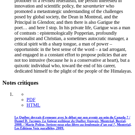
promoter of a revised federalism, the person interested in
innovation and scientific policy, the
savanturier
who
promoted a metastrategic understanding of the challenges
posed by global society, the Dean in Montreal, and the
Principal in Glendon; and then there is also Garigue the
poet… and here I stop. In his private life, Garigue was a man
of contrasts : epistemologically Popperian, profoundly
personalist and Christian, a sometimes autocratic manager, a
critical spirit with a sharp tongue, a man of power –
opportunistic in the best sense of the word – a tad arrogant,
and engaged in a constant effort to propose policies that are
not too intrusive (because he is a conservative at heart), but a
quixotic individual who, toward the end of his career,
dedicated himself to the plight of the people of the Himalayas.
Notes critiques
PDF
HTML
Le Québec devrait-il renouer avec le débat sur son avenir au sein du Canada ? /
Daniel D.
Jacques
,
La fatigue politique du Québec français
, Montréal, Boréal,
2008. / Mario
Polèse
,
Serions-nous plus libres au lendemain d’un oui ?
, Montréal,
Les Éditions Voix parallèles, 2009.