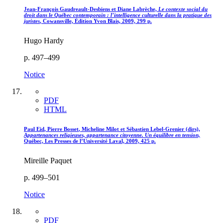
Jean-François
Gaudreault
-
Desbiens
et Diane
Labrèche,
Le contexte social du
droit dans le Québec contemporain : l’intelligence culturelle dans la pratique des
juristes
, Cowansville, Édition Yvon Blais, 2009, 299 p.
Hugo Hardy
p. 497–499
Notice
PDF
HTML
Paul
Eid
, Pierre
Bosset
, Micheline
Milot
et Sébastien
Lebel
-
Grenier
(dirs),
Appartenances religieuses, appartenance citoyenne. Un équilibre en tension,
Québec, Les Presses de l’Université Laval, 2009, 425 p.
Mireille Paquet
p. 499–501
Notice
PDF