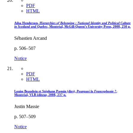
PDF
HTML
Ailsa
Henderson
,
Hierarchies of Belonging : National Identity and Political Culture
in Scotland and Quebec
, Montréal, McGill-Queen’s University Press, 2008, 250 p.
Sébastien Arcand
p. 506–507
Notice
PDF
HTML
Louise B
eaudoin
et Stéphane
Paquin
(dirs),
Pourquoi la Francophonie ?
,
Montréal, VLB éditeur, 2008, 237 p.
Justin Massie
p. 507–509
Notice