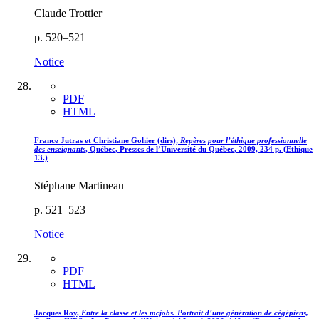
Claude Trottier
p. 520–521
Notice
PDF
HTML
France
Jutras
et Christiane
Gohier
(dirs),
Repères pour l’éthique professionnelle
des enseignants
, Québec, Presses de l’Université du Québec, 2009, 234 p. (Éthique
13.)
Stéphane Martineau
p. 521–523
Notice
PDF
HTML
Jacques
Roy
,
Entre la classe et les mcjobs. Portrait d’une génération de cégépiens,