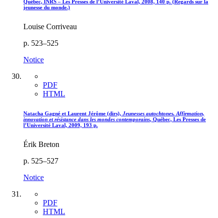
Québec, INRS – Les Presses de l’Université Laval, 2008, 140 p. (Regards sur la
jeunesse du monde.)
Louise Corriveau
p. 523–525
Notice
PDF
HTML
Natacha
Gagné
et Laurent
Jérôme
(dirs),
Jeunesses autochtones. Affirmation,
innovation et résistance dans les mondes contemporains
, Québec, Les Presses de
l’Université Laval, 2009, 193 p.
Érik Breton
p. 525–527
Notice
PDF
HTML