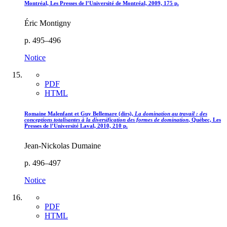
Montréal, Les Presses de l’Université de Montréal, 2009, 175 p.
Éric Montigny
p. 495–496
Notice
PDF
HTML
Romaine
Malenfant
et Guy
Bellemare
(dirs),
La domination au travail : des
conceptions totalisantes à la diversification des formes de domination
, Québec, Les
Presses de l’Université Laval, 2010, 210 p.
Jean-Nickolas Dumaine
p. 496–497
Notice
PDF
HTML