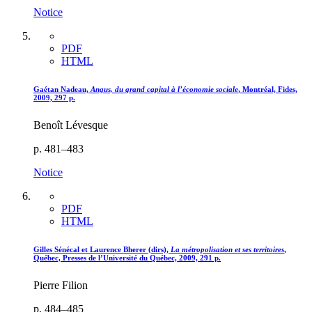
Notice
PDF
HTML
Gaétan
Nadeau,
Angus, du grand capital à l’économie sociale
, Montréal, Fides,
2009, 297 p.
Benoît Lévesque
p. 481–483
Notice
PDF
HTML
Gilles
Sénécal
et Laurence
Bherer
(dirs),
La métropolisation et ses territoires
,
Québec, Presses de l’Université du Québec, 2009, 291 p.
Pierre Filion
p. 484–485