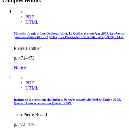
Comptes rendus
PDF
HTML
Marcelin
Joanis
et Luc
Godbout
(dirs),
Le Québec économique 2009. Le chemin
parcouru depuis 40 ans
, Québec, Les Presses de l’Université Laval, 2009, 344 p.
Pierre Lanthier
p. 471–473
Notice
PDF
HTML
Institut de la statistique du Québec,
Données sociales du Québec
,
Édition 2009
,
Québec, Gouvernement du Québec, 2009.
Jean-Pierre Beaud
p. 473–476