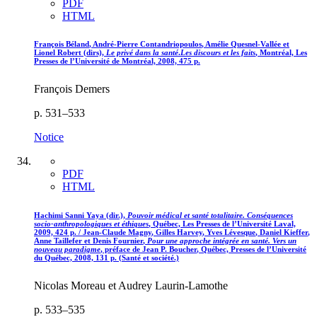
PDF
HTML
François
Béland
, André-Pierre
Contandriopoulos
, Amélie
Quesnel-Vallée
et
Lionel
Robert
(dirs),
Le privé dans la santé
.
Les discours et les faits
, Montréal, Les
Presses de l’Université de Montréal, 2008, 475 p.
François Demers
p. 531–533
Notice
PDF
HTML
Hachimi Sanni
Yaya
(dir.),
Pouvoir médical et santé totalitaire. Conséquences
socio-anthropologiques et éthiques
, Québec, Les Presses de l’Université Laval,
2009, 424 p. / Jean-Claude
Magny
, Gilles
Harvey
, Yves
Lévesque
, Daniel
Kieffer
,
Anne
Taillefer
et Denis
Fournier
,
Pour une approche intégrée en santé. Vers un
nouveau paradigme
, préface de Jean P.
Boucher
, Québec, Presses de l’Université
du Québec, 2008, 131 p. (Santé et société.)
Nicolas Moreau et Audrey Laurin-Lamothe
p. 533–535