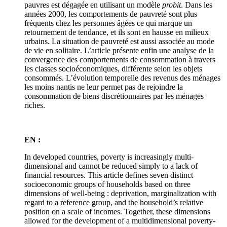
pauvres est dégagée en utilisant un modèle
probit
. Dans les
années 2000, les comportements de pauvreté sont plus
fréquents chez les personnes âgées ce qui marque un
retournement de tendance, et ils sont en hausse en milieux
urbains. La situation de pauvreté est aussi associée au mode
de vie en solitaire. L’article présente enfin une analyse de la
convergence des comportements de consommation à travers
les classes socioéconomiques, différente selon les objets
consommés. L’évolution temporelle des revenus des ménages
les moins nantis ne leur permet pas de rejoindre la
consommation de biens discrétionnaires par les ménages
riches.
EN :
In developed countries, poverty is increasingly multi-
dimensional and cannot be reduced simply to a lack of
financial resources. This article defines seven distinct
socioeconomic groups of households based on three
dimensions of well-being : deprivation, marginalization with
regard to a reference group, and the household’s relative
position on a scale of incomes. Together, these dimensions
allowed for the development of a multidimensional poverty-