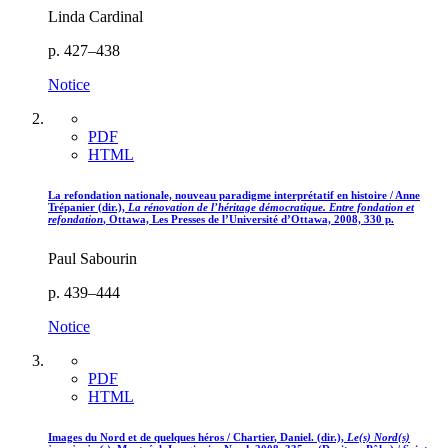
Linda Cardinal
p. 427–438
Notice
PDF
HTML
La refondation nationale, nouveau paradigme interprétatif en histoire / Anne
Trépanier
(dir.),
La rénovation de l’héritage démocratique. Entre fondation et
refondation
, Ottawa, Les Presses de l’Université d’Ottawa, 2008, 330 p.
Paul Sabourin
p. 439–444
Notice
PDF
HTML
Images du Nord et de quelques héros / C
hartier
, Daniel. (dir.),
Le(s) Nord(s)