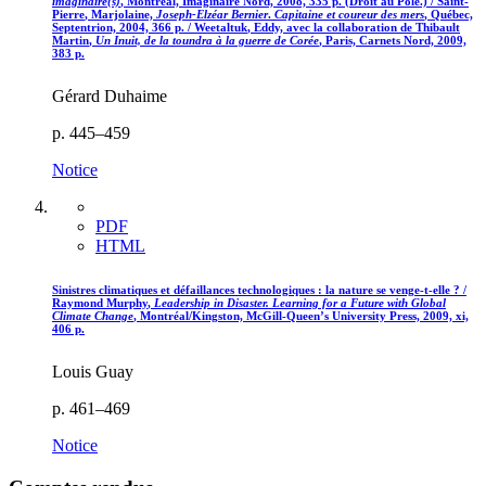
imaginaire(s)
, Montréal, Imaginaire Nord, 2008, 335 p. (Droit au Pôle.) / S
aint
-
P
ierre
, Marjolaine,
Joseph-Elzéar Bernier
.
Capitaine et coureur des mers
, Québec,
Septentrion, 2004, 366 p. / W
eetaltuk
, Eddy, avec la collaboration de Thibault
Martin
,
Un Inuit, de la toundra à la guerre de Corée
, Paris, Carnets Nord, 2009,
383 p.
Gérard Duhaime
p. 445–459
Notice
PDF
HTML
Sinistres climatiques et défaillances technologiques : la nature se venge-t-elle ? /
Raymond
Murphy
,
Leadership in Disaster. Learning for a Future with Global
Climate Change
, Montréal/Kingston, McGill-Queen’s University Press, 2009, xi,
406 p.
Louis Guay
p. 461–469
Notice