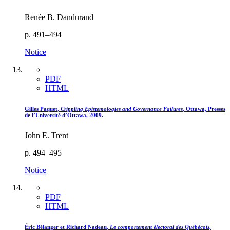
Renée B. Dandurand
p. 491–494
Notice
PDF
HTML
Gilles
Paquet
,
Crippling Epistemologies and Governance Failures
, Ottawa, Presses
de l’Université d’Ottawa, 2009.
John E. Trent
p. 494–495
Notice
PDF
HTML
Éric
Bélanger
et Richard
Nadeau
,
Le comportement électoral des Québécois,