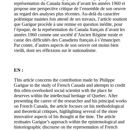
représentation du Canada français d’avant les années 1960 et
propose une perspective critique de l’ensemble de son oeuvre
au regard des analyses plus récentes. Au-delà du caractère
polémique maintes fois attesté de ses travaux, l’article soutient
que Garigue procède à une remise en question inédite, pour
l’époque, de la représentation du Canada français d’avant les
années 1960 comme une société d’Ancien Régime rurale et
cause des difficultés des Canadiens français à s’émanciper.
Par contre, d’autres aspects de son oeuvre ont moins bien
vieilli, dont ses réflexions sur le nationalisme.
EN :
This article concerns the contribution made by Philippe
Garigue to the study of French Canada and attempts to credit
this often-overlooked social scientist with the place he
deserves within the intellectual heritage of Quebec. After
presenting the career of the researcher and his principal works
on French Canada, the article focuses on his methodological
and theoretical critiques, highlighting several of the more
innovative aspects of his thought at the time. The article
resituates Garigue’s approach within the epistemological and
historiographic discourse on the representation of French