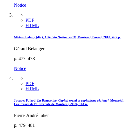
Notice
PDF
HTML
Miriam F
ahmy
(dir.),
L’état du Québec 2010
, Montréal, Boréal, 2010, 495 p.
Gérard Bélanger
p. 477–478
Notice
PDF
HTML
Jacques
Palard
,
La Beauce inc. Capital social et capitalisme régional
, Montréal,
Les Presses de l’Université de Montréal, 2009, 343 p.
Pierre-André Julien
p. 479–481