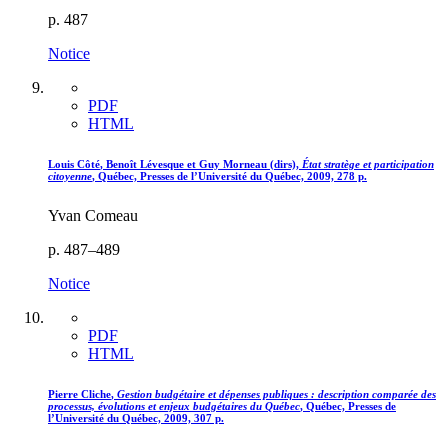
p. 487
Notice
PDF
HTML
Louis
Côté
, Benoît
Lévesque
et Guy
Morneau
(dirs),
État stratège et participation
citoyenne
, Québec, Presses de l’Université du Québec, 2009, 278 p.
Yvan Comeau
p. 487–489
Notice
PDF
HTML
Pierre
Cliche
,
Gestion budgétaire et dépenses publiques : description comparée des
processus, évolutions et enjeux budgétaires du Québec
, Québec, Presses de
l’Université du Québec, 2009, 307 p.