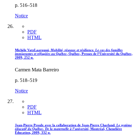
p. 516–518
Notice
PDF
HTML
Michèle
Vatz
Laaroussi
,
Mobilité, réseaux et résilience. Le cas des familles
immigrantes et réfugiées au Québec
, Québec, Presses de l’Université du Québec,
2009, 252 p.
Carmen Mata Barreiro
p. 518–519
Notice
PDF
HTML
Jean-Pierre
Proulx
avec la collaboration de Jean-Pierre
Charland
,
Le système
éducatif du Québec. De la maternelle à l’université
, Montréal, Chenelière
Éducation, 2009, 332 p.