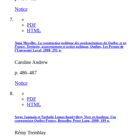
Notice
PDF
HTML
Anne
Mevellec
,
La construction politique des agglomérations du Québec et en
France. Territoire, gouvernement et action politique
, Québec, Les Presses de
l’Université Laval, 2008, 291 p.
Caroline Andrew
p. 486–487
Notice
PDF
HTML
Serge
Jaumain
et Nathalie
Lemarchand
(dirs),
Vivre en banlieue. Une
comparaison Québec/France
, Bruxelles, Peter Lang, 2008, 189 p.
Rémy Tremblay