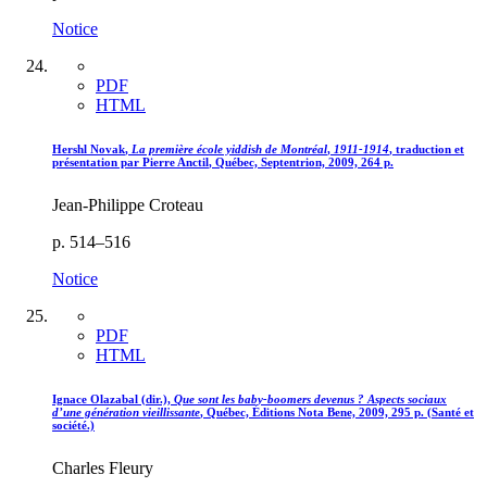
Notice
PDF
HTML
Hershl N
ovak
,
La première école yiddish de Montréal
,
1911-1914
, traduction et
présentation par Pierre
Anctil
, Québec, Septentrion, 2009, 264 p.
Jean-Philippe Croteau
p. 514–516
Notice
PDF
HTML
Ignace
Olazabal
(dir.),
Que sont les baby-boomers devenus ? Aspects sociaux
d’une génération vieillissante
, Québec, Éditions Nota Bene, 2009, 295 p. (Santé et
société.)
Charles Fleury