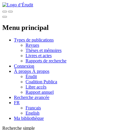
Menu principal
Types de publications
Revues
Thèses et mémoires
Livres et actes
Rapports de recherche
Connexion
À propos
À propos
Érudit
Coalition Publica
Libre accès
Rapport annuel
Recherche avancée
FR
Français
English
Ma bibliothèque
Recherche simple