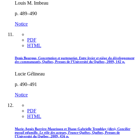
Louis M. Imbeau
p. 489–490
Notice
PDF
HTML
Denis
Bourque
,
Concertation et partenariat. Entre levier et piège du développement
des communautés
, Québec, Presses de l’Université du Québec, 2009, 142 p.
Lucie Gélineau
p. 490–491
Notice
PDF
HTML
Marie-Agnès
Barrère
-
Maurisson
et Diane-Gabrielle
Tremblay
(dirs),
Concilier
travail et
famille. Le rôle des acteurs, France-Québec
, Québec, Presses de
l’Université du Québec, 2009, 456 p.