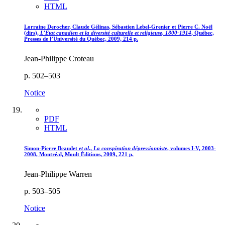
HTML
Lorraine
Derocher
, Claude
Gélinas
, Sébastien
Lebel
-
Grenier
et Pierre C.
Noël
(dirs),
L’État canadien et la diversité culturelle et religieuse, 1800-1914
, Québec,
Presses de l’Université du Québec, 2009, 214 p.
Jean-Philippe Croteau
p. 502–503
Notice
PDF
HTML
Simon-Pierre
Beaudet
et al.
,
La conspiration dépressionniste
, volumes I-V, 2003-
2008, Montréal, Moult Éditions, 2009, 221 p.
Jean-Philippe Warren
p. 503–505
Notice