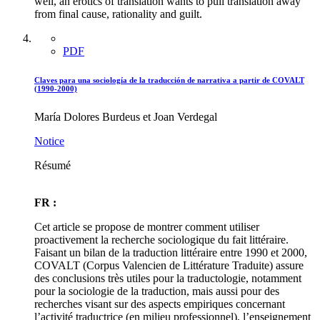
well, an erotics of translation wants to pull translation away
from final cause, rationality and guilt.
PDF
Claves para una sociología de la traducción de narrativa a partir de COVALT
(1990-2000)
María Dolores Burdeus et Joan Verdegal
Notice
Résumé
FR :
Cet article se propose de montrer comment utiliser
proactivement la recherche sociologique du fait littéraire.
Faisant un bilan de la traduction littéraire entre 1990 et 2000,
COVALT (Corpus Valencien de Littérature Traduite) assure
des conclusions très utiles pour la traductologie, notamment
pour la sociologie de la traduction, mais aussi pour des
recherches visant sur des aspects empiriques concernant
l’activité traductrice (en milieu professionnel), l’enseignement