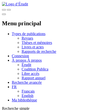
Menu principal
Types de publications
Revues
Thèses et mémoires
Livres et actes
Rapports de recherche
Connexion
À propos
À propos
Érudit
Coalition Publica
Libre accès
Rapport annuel
Recherche avancée
FR
Français
English
Ma bibliothèque
Recherche simple