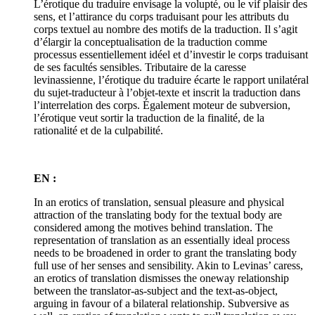
L’érotique du traduire envisage la volupté, ou le vif plaisir des
sens, et l’attirance du corps traduisant pour les attributs du
corps textuel au nombre des motifs de la traduction. Il s’agit
d’élargir la conceptualisation de la traduction comme
processus essentiellement idéel et d’investir le corps traduisant
de ses facultés sensibles. Tributaire de la caresse
levinassienne, l’érotique du traduire écarte le rapport unilatéral
du sujet-traducteur à l’objet-texte et inscrit la traduction dans
l’interrelation des corps. Également moteur de subversion,
l’érotique veut sortir la traduction de la finalité, de la
rationalité et de la culpabilité.
EN :
In an erotics of translation, sensual pleasure and physical
attraction of the translating body for the textual body are
considered among the motives behind translation. The
representation of translation as an essentially ideal process
needs to be broadened in order to grant the translating body
full use of her senses and sensibility. Akin to Levinas’ caress,
an erotics of translation dismisses the oneway relationship
between the translator-as-subject and the text-as-object,
arguing in favour of a bilateral relationship. Subversive as